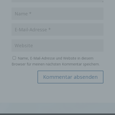
indirekt, insbesondere mittels Zuordnung zu einer
Kennung wie einem Namen, zu einer
Kennnummer, zu Standortdaten, zu einer Online-
Kennung oder zu einem oder mehreren
besonderen Merkmalen, die Ausdruck der
physischen, physiologischen, genetischen,
psychischen, wirtschaftlichen, kulturellen oder
sozialen Identität dieser natürlichen Person sind,
identifiziert werden kann.
b) betroffene Person
Name, E-Mail-Adresse und Website in diesem
Betroffene Person ist jede identifizierte oder
Browser für meinen nächsten Kommentar speichern.
identifizierbare natürliche Person, deren
personenbezogene Daten von dem für die
Verarbeitung Verantwortlichen verarbeitet werden.
c) Verarbeitung
Verarbeitung ist jeder mit oder ohne Hilfe
automatisierter Verfahren ausgeführte Vorgang
oder jede solche Vorgangsreihe im
Zusammenhang mit personenbezogenen Daten
wie das Erheben, das Erfassen, die Organisation,