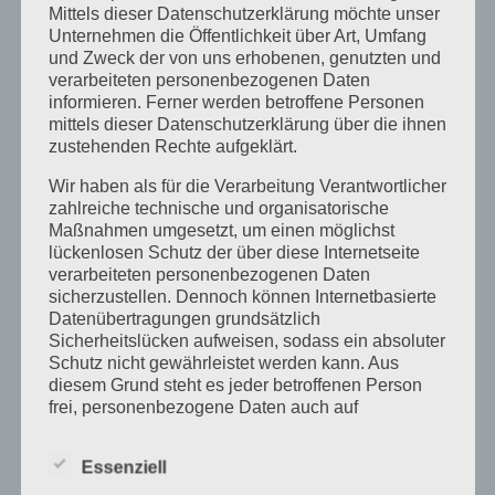
Mittels dieser Datenschutzerklärung möchte unser
Zuverlässigkeit, Verantwortungsbewusstsein und
Unternehmen die Öffentlichkeit über Art, Umfang
selbstständigem Arbeiten
und Zweck der von uns erhobenen, genutzten und
verarbeiteten personenbezogenen Daten
freundlichem, dienstleistungsorientiertem und
informieren. Ferner werden betroffene Personen
sicherem Auftreten
mittels dieser Datenschutzerklärung über die ihnen
der Bereitschaft zu Wochenend-, Feiertags- und
zustehenden Rechte aufgeklärt.
Schichtdienstarbeit
Wir haben als für die Verarbeitung Verantwortlicher
Sie sind offen für einen saisonalen Einsatz – ideal
zahlreiche technische und organisatorische
auch für Rentner*innen!
Maßnahmen umgesetzt, um einen möglichst
lückenlosen Schutz der über diese Internetseite
verarbeiteten personenbezogenen Daten
Sind Sie interessiert?
sicherzustellen. Dennoch können Internetbasierte
Datenübertragungen grundsätzlich
Dann melden Sie sich bei uns unter folgenden
Sicherheitslücken aufweisen, sodass ein absoluter
Kontaktmöglichkeiten!
Schutz nicht gewährleistet werden kann. Aus
diesem Grund steht es jeder betroffenen Person
Postanschrift
frei, personenbezogene Daten auch auf
Förderverein Freibad Crossen e.V.
alternativen Wegen, beispielsweise telefonisch, an
Rathausstraße 9
uns zu übermitteln.
08058 Zwickau
Essenziell