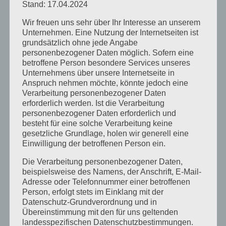
Stand: 17.04.2024
Wir freuen uns sehr über Ihr Interesse an unserem
Unternehmen. Eine Nutzung der Internetseiten ist
grundsätzlich ohne jede Angabe
personenbezogener Daten möglich. Sofern eine
betroffene Person besondere Services unseres
Unternehmens über unsere Internetseite in
Anspruch nehmen möchte, könnte jedoch eine
Folgendes interessante Aufgabengebiet wartet
Verarbeitung personenbezogener Daten
u.a. auf Sie:
erforderlich werden. Ist die Verarbeitung
personenbezogener Daten erforderlich und
Unterhaltungsreinigung und Desinfektion der
besteht für eine solche Verarbeitung keine
Umkleiden und sanitären Anlagen
gesetzliche Grundlage, holen wir generell eine
vor oder nach dem Badebetrieb
Einwilligung der betroffenen Person ein.
Zwischenreinigung mit handgeführter
Die Verarbeitung personenbezogener Daten,
Reinigungsmaschine
beispielsweise des Namens, der Anschrift, E-Mail-
Mithilfe bei der Pflege und Reinigung des
Adresse oder Telefonnummer einer betroffenen
Person, erfolgt stets im Einklang mit der
Betriebsgeländes
Datenschutz-Grundverordnung und in
Übereinstimmung mit den für uns geltenden
Gesucht wird eine Persönlichkeit mit:
landesspezifischen Datenschutzbestimmungen.